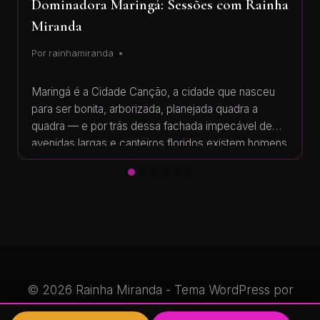
Dominadora Maringá: Sessões com Rainha
Miranda
Por
rainhamiranda
Maringá é a Cidade Canção, a cidade que nasceu
para ser bonita, arborizada, planejada quadra a
quadra — e por trás dessa fachada impecável de
avenidas largas e canteiros floridos existem homens
de terno que passam o dia inteiro se controlando.
Sou a Rainha Miranda, dominadora, dominatrix,
domme, mistress, femdom — os nomes mudam,
o…
© 2026 Rainha Miranda - Tema WordPress por
Kadence WP