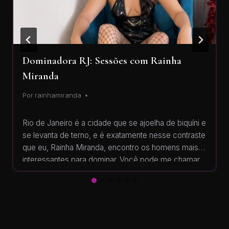
Dominadora RJ: Sessões com Rainha
Miranda
Por
rainhamiranda
Rio de Janeiro é a cidade que se ajoelha de biquíni e
se levanta de terno, e é exatamente nesse contraste
que eu, Rainha Miranda, encontro os homens mais
interessantes para dominar. Você pode me chamar
de dominadora, dominatrix, domme, mistress ou
femdom — são só palavras diferentes para a
mesma verdade: eu comando, você…