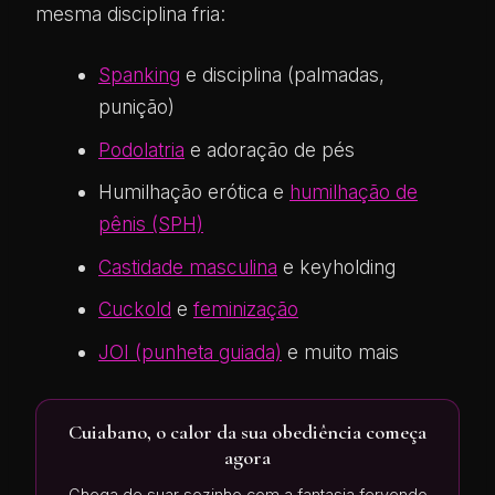
mesma disciplina fria:
Spanking
e disciplina (palmadas,
punição)
Podolatria
e adoração de pés
Humilhação erótica e
humilhação de
pênis (SPH)
Castidade masculina
e keyholding
Cuckold
e
feminização
JOI (punheta guiada)
e muito mais
Cuiabano, o calor da sua obediência começa
agora
Chega de suar sozinho com a fantasia fervendo