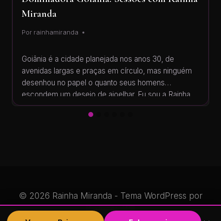
Miranda
Por
rainhamiranda
Goiânia é a cidade planejada nos anos 30, de
avenidas largas e praças em círculo, mas ninguém
desenhou no papel o quanto seus homens
escondem um desejo de ajoelhar. Eu sou a Rainha
Miranda, sua dominadora, e conheço o contraste
goiano: o calor seco do Cerrado que resseca a
garganta em setembro, o ar-condicionado gelado…
© 2026 Rainha Miranda - Tema WordPress por
Kadence WP