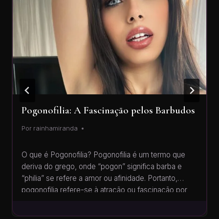
Pogonofilia: A Fascinação pelos Barbudos
Por
rainhamiranda
O que é Pogonofilia? Pogonofilia é um termo que
deriva do grego, onde “pogon” significa barba e
“philia” se refere a amor ou afinidade. Portanto,
pogonofilia refere-se à atração ou fascinação por
indivíduos que possuem barbas. Este fenômeno é
mais do que uma mera preferência estética; ele é